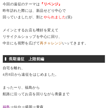
今回の遠征のテーマは
『リベンジ』
昨年訪れた際には、新品せどり中心で
回っていましたが、割と
やられました
(笑)
メインとするお店も嗜好を変えて
リサイクルショップを中心に回り、
中古にも視野を広げて
再チャレンジ
いってきます。
長期遠征 上陸前編
自宅を離れ、
4月8日から遠征をはじめました。
まったーり、福島から
航路に沿ってお店を回りながら青森まで
福島
⇒仙台⇒盛岡⇒青森