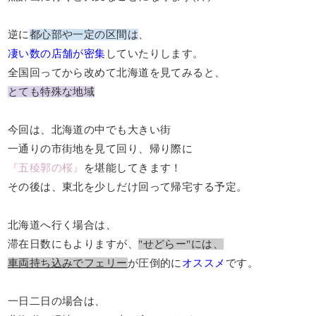
逆に
都心部や一定の区間は
、
凄い数の店舗が密集
していたりします。
全国回ってから改めて北海道を見てみると、
とても特殊な地域
今回は、北海道の中でも大きい街
一通りの市街地を見て回り、帰り際に
『五稜郭の桜』
を堪能してきます！
その後は、東北を少しだけ回って帰宅する予定。
北海道へ行く場合は、
滞在日数にもよりますが、
"せどらー"には、
車両持ち込みでフェリー
が圧倒的に
オススメ
です。
一日二日の場合は、