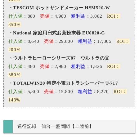
・TESCOM ホットサンドメーカー HSM520-W
仕入値
：880
売値
：4,980
粗利益
：3,082
ROI：
350％
・National 家庭用臼式お茶粉末器 EU6820-G
仕入値
：8,640
売値
：29,800
粗利益
：17,305
ROI：
200％
・ウルトラヒーローシリーズ07 ウルトラの父
仕入値
：480
売値
：2,980
粗利益
：1,826
ROI：
380％
・TOTALWIN20 特定小電力トランシーバー T-717
仕入値
：5,800
売値
：15,800
粗利益
：8,270
ROI：
143%
遠征記録 仙台ー盛岡間【上陸前】