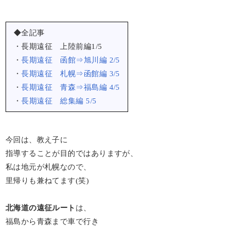
◆全記事
・長期遠征 上陸前編1/5
・
長期遠征 函館⇒旭川編 2/5
・
長期遠征 札幌⇒函館編 3/5
・
長期遠征 青森⇒福島編 4/5
・
長期遠征 総集編 5/5
今回は、教え子に
指導することが目的ではありますが、
私は地元が札幌なので、
里帰りも兼ねてます(笑)
北海道の遠征ルート
は、
福島から青森まで車で行き