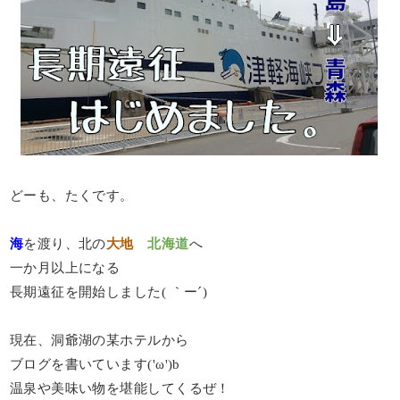
どーも、たくです。
海
を渡り、北の
大地
北海道
へ
一か月以上になる
長期遠征を開始しました( ｀ー´)
現在、洞爺湖の某ホテルから
ブログを書いています('ω')b
温泉や美味い物を堪能してくるぜ！