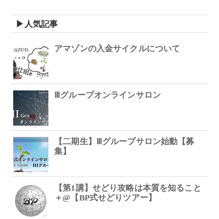
▶人気記事
アマゾンの入金サイクルについて
Ⅲグループオンラインサロン
【二期生】Ⅲグループサロン始動【募
集】
【第1講】せどり攻略は本質を知ること
＋@【BP式せどりツアー】