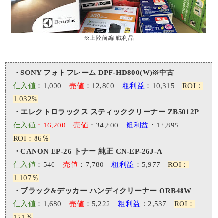
※上陸前編 戦利品
・SONY フォトフレーム DPF-HD800(W)※中古
仕入値
：1,000
売値
：12,800
粗利益
：10,315
ROI：
1,032%
・エレクトロラックス スティッククリーナー ZB5012P
仕入値
：16,200
売値
：34,800
粗利益
：13,895
ROI：86％
・CANON EP-26 トナー 純正 CN-EP-26J-A
仕入値
：540
売値
：7,780
粗利益
：5,977
ROI：
1,107％
・ブラック&デッカー ハンディクリーナー ORB48W
仕入値
：1,680
売値
：5,222
粗利益
：2,537
ROI：
151％