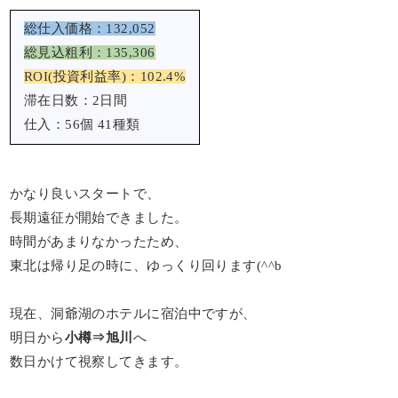
総仕入価格：132,052
総見込粗利：135,306
ROI(投資利益率)：102.4%
滞在日数：2日間
仕入：56個 41種類
かなり良いスタートで、
長期遠征が開始できました。
時間があまりなかったため、
東北は帰り足の時に、ゆっくり回ります(^^b
現在、洞爺湖のホテルに宿泊中ですが、
明日から
小樽⇒旭川
へ
数日かけて視察してきます。