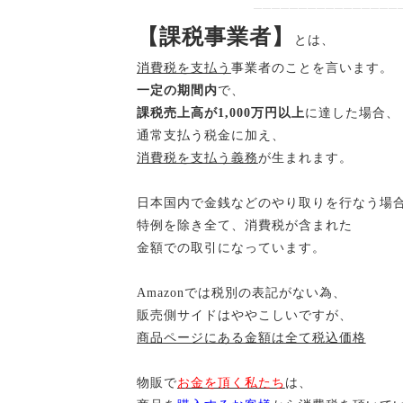
――――――――――――――――
【課税事業者】
とは、
消費税を支払う
事業者のことを言います。
一定の期間内
で、
課税売上高が1,000万円以上
に達した場合、
通常支払う税金に加え、
消費税を支払う義務
が生まれます。
日本国内で金銭などのやり取りを行なう場
特例を除き全て、消費税が含まれた
金額での取引になっています。
Amazonでは税別の表記がない為、
販売側サイドはややこしいですが、
商品ページにある金額は全て税込価格
物販で
お金を頂く私たち
は、