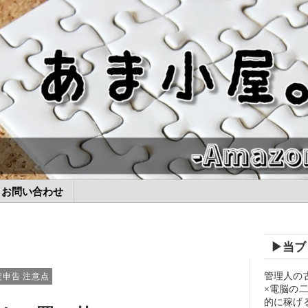
お問い合わせ
▶当ブ
管理人の
申告 注意点
×電脳の
的に稼げ