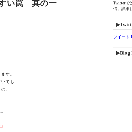
すい罠 其の一
Twitter
信。詳細
▶Twitt
ツイート by
▶Blog 
出ます。
ていても
もの。
…。
た』