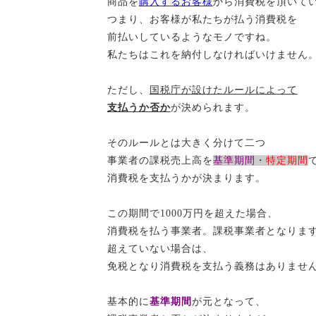
商品を
購入するお客様
から消費税を頂いて
つまり、お客様が私たちが払う消費税を
前払いしているようなモノですね。
私たちはこれを納付しなければいけません
ただし、
国税庁が設けたルールによって
支払うか否か
が決められます。
そのルールとは大きく分けて二つ
事業者の課税売上高を
基準期間
・
特定期間
消費税を支払うかが決まります。
この期間で
1000万円を超えた場合、
消費税を払う事業者。
課税事業者となりま
超えていない場合は、
免税となり消費税を支払う義務はありませ
基本的に
基準期間
が元となって、