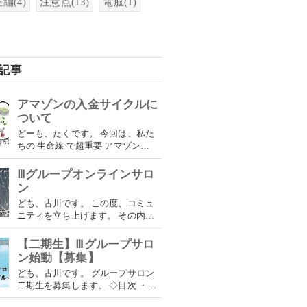
征編
(4)
注意点
(13)
電脳
(1)
記事
アマゾンの入金サイクルに
ついて
どーも、たくです。 今回は、私た
ちの 生命線 で超重要 アマゾンの
入金サイクル についてやっていき
ます。
Ⅲグループオンラインサロ
ン
ども、古川です。 この度、コミュ
ニティを立ち上げます。 その内容
について説明していきます。
【二期生】Ⅲグループサロ
ン始動【募集】
ども、古川です。 グループサロン
二期生を募集します。 ◇目次 ・ グ
ループの概要 ➡ グループの実態と