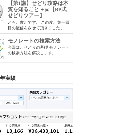
メンバー構成 ➡ サロンによる活動
【第1講】せどり攻略は本
推移 ・ 当グループのコンテンツ内
質を知ること＋@【BP式
容 ・ IIIグループオンラインサロン
せどりツアー】
➡ 活動メンバーによ...
ども、古川です。 この度、第一回
目の配信をさせて頂きました。
(*'ω'*) 今回お話ししたテーマにつ
いては、 下記に目次と動画を貼り
モノレートの検索方法
付けますので、 興味のある方は是
今回は、せどりの基礎 モノレート
非、ご視聴お願い致します。 それ
の検索方法を解説します。
に合わせて動画内でお話した新企
画。 ...
7年実績