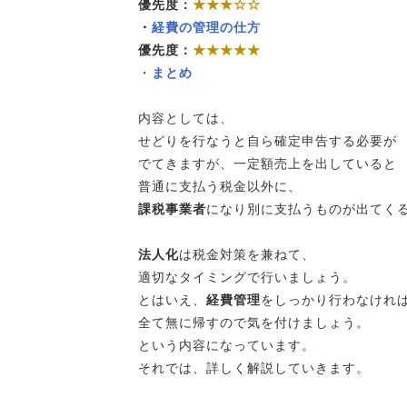
優先度：
★★★☆☆
・
経費の管理の仕方
優先度：
★★★★★
・
まとめ
内容としては、
せどりを行なうと自ら確定申告する必要が
でてきますが、一定額売上を出していると
普通に支払う税金以外に、
課税事業者
になり別に支払うものが出てく
法人化
は税金対策を兼ねて、
適切なタイミングで行いましょう。
とはいえ、
経費管理
をしっかり行わなけれ
全て無に帰すので気を付けましょう。
という内容になっています。
それでは、詳しく解説していきます。