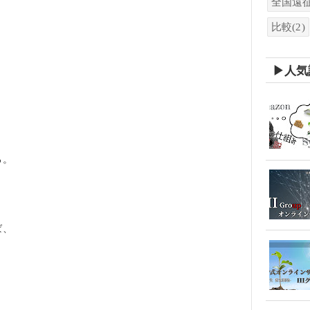
全国遠
比較
(2)
▶人気
る。
ば、