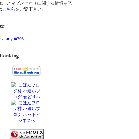
では、
アマゾンせどりに関する
情報を
発
は
こちら
をご覧下さい。
er
 saoyo0306
Ranking