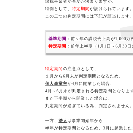
課税事業者か否かが決まりますが、
特例として、
特定期間
が設けられています
この二つの判定期間には下記が該当します
基準期間
：前々年の課税売上高が1,000
特定期間
：前年上半期（1月1日～6月30日
特定期間
の注意点として、
１月から6月末が判定期間となるため、
個人事業主
が
4月に開業した場合、
4月～6月末が判定される特定期間となりま
また下半期から開業した場合は、
判定期間が過ぎている為、判定されません
一方、
法人
は事業開始年から
半年が特定期間となるため、3月に起業した