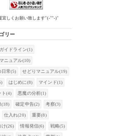
援宜しくお願い致します"(-""-)"
ゴリー
onガイドライン
(1)
onマニュアル
(10)
の日常
(5)
せどりマニュアル
(19)
5)
はじめに
(8)
マインド
(1)
ート
(4)
悪魔の分析
(1)
録
(18)
確定申告
(2)
考察
(3)
仕入れ
(20)
重要
(8)
向け
(26)
情報発信
(6)
戦略
(5)