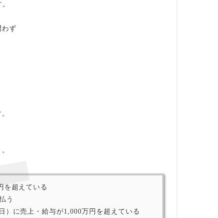
す。
問わず
。
す。
う。
万円を超えている
払う
30日）に売上・給与が1,000万円を超えている