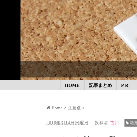
HOME
記事まとめ
P R
Home
注意点
2018年3月4日日曜日
投稿者
古川
確定