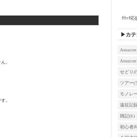
ｸﾘｯｸ応
▶カテ
、
Amaz
Amaz
せん。
せどり
ツアー
(
モノレ
です。
遠征記
雑記
(6)
初心者