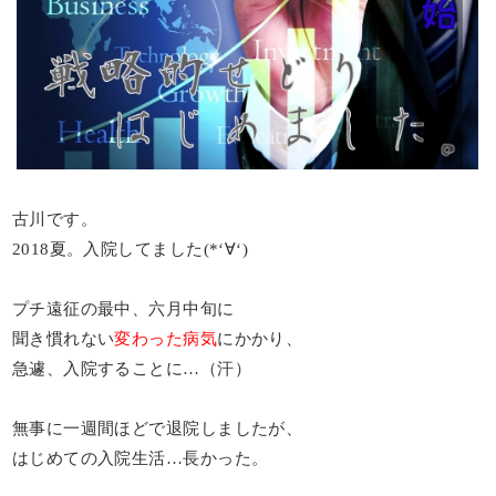
古川です。
2018夏。入院してました(*‘∀‘)
プチ遠征の最中、六月中旬に
聞き慣れない
変わった病気
にかかり、
急遽、入院することに…（汗）
無事に一週間ほどで退院しましたが、
はじめての入院生活…長かった。