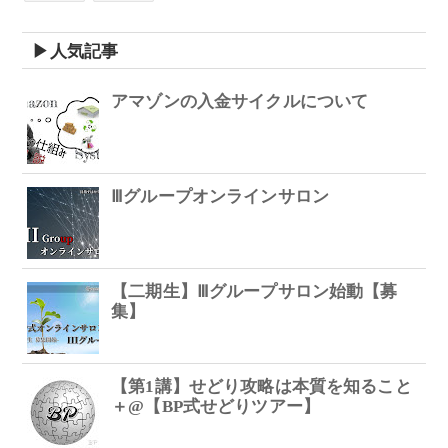
▶人気記事
アマゾンの入金サイクルについて
Ⅲグループオンラインサロン
【二期生】Ⅲグループサロン始動【募
集】
【第1講】せどり攻略は本質を知ること
＋@【BP式せどりツアー】