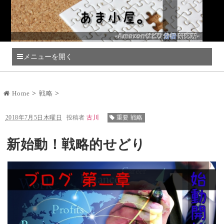
メニューを開く
Home
戦略
2018年7月5日木曜日
投稿者
古川
重要 戦略
新始動！戦略的せどり