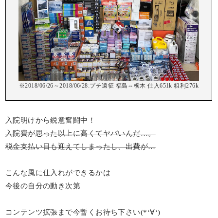
※2018/06/26～2018/06/28:プチ遠征 福島⇔栃木 仕入651k 粗利276k
入院明けから鋭意奮闘中！
入院費が思った以上に高くてヤバいんだ…。
税金支払い日も迎えてしまったし、出費が…
こんな風に仕入れができるかは
今後の自分の動き次第
コンテンツ拡張まで今暫くお待ち下さい(*‘∀‘)